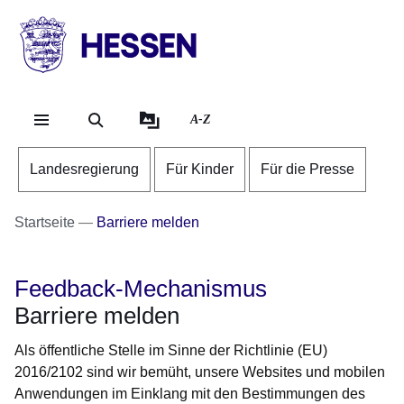
Direkt zum Kopf der Se
Direkt zum Inhalt
Direkt zum Fuß der Sei
HESSEN
-
Landesregierung
A-Z
Landesregierung
Für Kinder
Für die Presse
Startseite
Barriere melden
Feedback-Mechanismus
Barriere melden
Als öffentliche Stelle im Sinne der Richtlinie (EU)
2016/2102 sind wir bemüht, unsere Websites und mobilen
Anwendungen im Einklang mit den Bestimmungen des