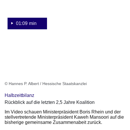
und
der
stv.
Ministerpräsident
01:09 min
Kaweh
Mansoori
© Hannes P. Albert / Hessische Staatskanzlei
Halbzeitbilanz
Rückblick auf die letzten 2,5 Jahre Koalition
Im Video schauen Ministerpräsident Boris Rhein und der
stellvertretende Ministerpräsident Kaweh Mansoori auf die
bisherige gemeinsame Zusammenabeit zurück.