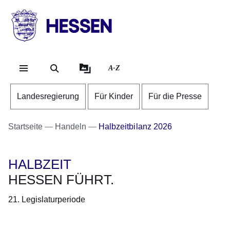
Direkt zum Kopf der S
Direkt zum Inhalt
Direkt zum Fuß der Se
HESSEN
-
Landesregierung
A-Z
Landesregierung
Für Kinder
Für die Presse
Startseite
Handeln
Halbzeitbilanz 2026
HALBZEIT
HESSEN FÜHRT.
21. Legislaturperiode