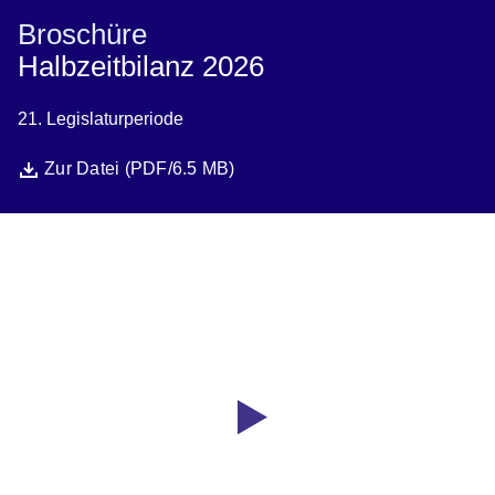
Broschüre
Halbzeitbilanz 2026
21. Legislaturperiode
Datei
Öffnet sich in einem neuen Fenster
Zur Datei (PDF/6.5 MB)
Youtube
:Dauer:
Video:
1
Minute,
Halbzeitbilanz
9
2026
Sekunden
-
Ministerpräsident
Boris
Rhein