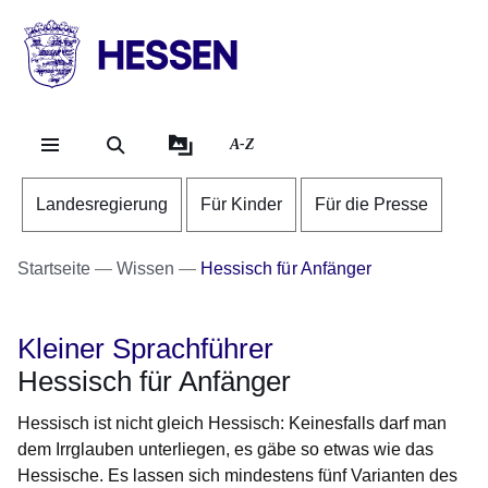
Direkt zum Kopf der Se
Direkt zum Inhalt
Direkt zum Fuß der Sei
HESSEN
-
Landesregierung
A-Z
Landesregierung
Für Kinder
Für die Presse
Startseite
Wissen
Hessisch für Anfänger
Kleiner Sprachführer
Hessisch für Anfänger
Hessisch ist nicht gleich Hessisch: Keinesfalls darf man
dem Irrglauben unterliegen, es gäbe so etwas wie das
Hessische. Es lassen sich mindestens fünf Varianten des