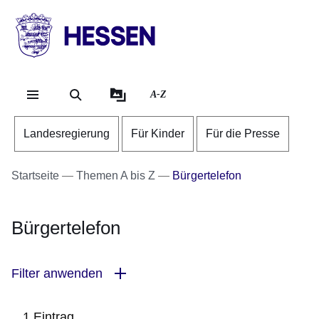
Direkt zum Kopf der Se
Direkt zum Inhalt
Direkt zum Fuß der Sei
HESSEN
-
Landesregierung
A-Z
Landesregierung
Für Kinder
Für die Presse
Startseite
Themen A bis Z
Bürgertelefon
Bürgertelefon
Filter anwenden
1 Eintrag