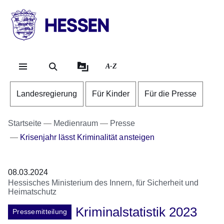
Direkt zum Kopf der Se
Direkt zum Inhalt
Direkt zum Fuß der Sei
HESSEN
-
Landesregierung
A-Z
Landesregierung
Für Kinder
Für die Presse
Startseite
Medienraum
Presse
Krisenjahr lässt Kriminalität ansteigen
08.03.2024
Hessisches Ministerium des Innern, für Sicherheit und
Heimatschutz
Kriminalstatistik 2023
Pressemitteilung