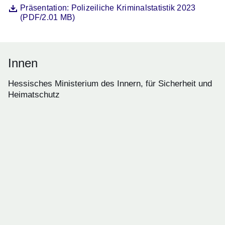
Datei
Öffnet sich in einem neuen Fenster
Präsentation: Polizeiliche Kriminalstatistik 2023
(PDF/2.01 MB)
Innen
Hessisches Ministerium des Innern, für Sicherheit und
Heimatschutz