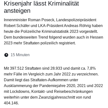
Krisenjahr lässt Kriminalität
ansteigen
Innenminister Roman Poseck, Landespolizeipräsident
Robert Schäfer und LKA-Präsident Andreas Röhrig haben
heute die Polizeiliche Kriminalstatistik 2023 vorgestellt.
Dem bundesweiten Trend folgend wurden auch in Hessen
2023 mehr Straftaten polizeilich registriert.
Lesedauer:
15 Minuten
Öffnet sich in einem neuen Fenster
Öffnet sich in einem neuen Fenster
Öffnet sich in einem neuen Fenst
Öffnet sich in einem neuen F
Öffnet sich in einem ne
Mit 397.512 Straftaten sind 28.933 und damit ca. 7,8%
mehr Fälle im Vergleich zum Jahr 2022 zu verzeichnen.
Damit liegt das Straftaten-Aufkommen unter
Ausklammerung der Pandemiejahre 2020, 2021 und 2022
mit Lockdowns, Kontakt- und Reisebeschränkungen
weiterhin unter dem Zwanzigjahresschnitt von rund
404.146.