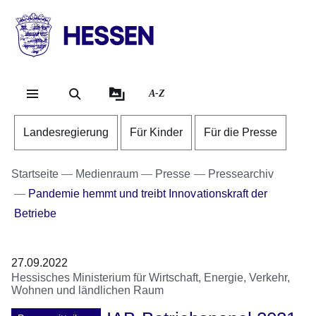
Direkt zum Kopf der Se
Direkt zum Inhalt
Direkt zum Fuß der Sei
HESSEN
-
Landesregierung
A-Z
Landesregierung
Für Kinder
Für die Presse
Startseite
Medienraum
Presse
Pressearchiv
Pandemie hemmt und treibt Innovationskraft der
Betriebe
27.09.2022
Hessisches Ministerium für Wirtschaft, Energie, Verkehr,
Wohnen und ländlichen Raum